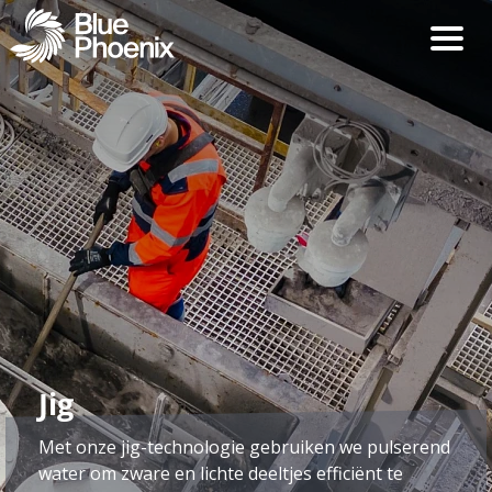
Jig
Met onze jig-technologie gebruiken we pulserend
water om zware en lichte deeltjes efficiënt te