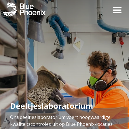
Deeltjeslaboratorium
Ons deeltjeslaboratorium voert hoogwaardige
kwaliteitscontroles uit op Blue Phoenix-locaties